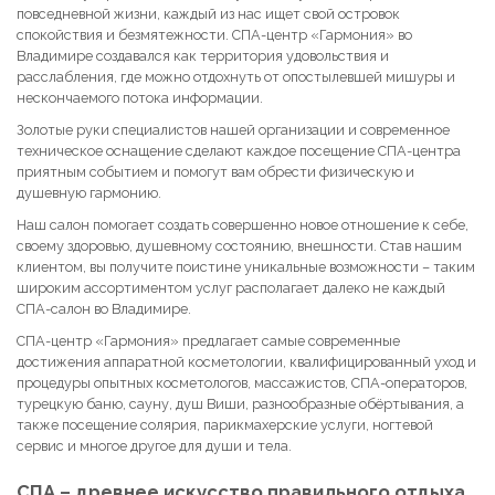
повседневной жизни, каждый из нас ищет свой островок
спокойствия и безмятежности. СПА-центр «Гармония» во
Владимире создавался как территория удовольствия и
расслабления, где можно отдохнуть от опостылевшей мишуры и
нескончаемого потока информации.
Золотые руки специалистов нашей организации и современное
техническое оснащение сделают каждое посещение СПА-центра
приятным событием и помогут вам обрести физическую и
душевную гармонию.
Наш салон помогает создать совершенно новое отношение к себе,
своему здоровью, душевному состоянию, внешности. Став нашим
клиентом, вы получите поистине уникальные возможности – таким
широким ассортиментом услуг располагает далеко не каждый
СПА-салон во Владимире.
СПА-центр «Гармония» предлагает самые современные
достижения аппаратной косметологии, квалифицированный уход и
процедуры опытных косметологов, массажистов, СПА-операторов,
турецкую баню, сауну, душ Виши, разнообразные обёртывания, а
также посещение солярия, парикмахерские услуги, ногтевой
сервис и многое другое для души и тела.
СПА – древнее искусство правильного отдыха