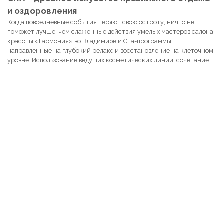
и оздоровления
Когда повседневные события теряют свою остроту, ничто не
поможет лучше, чем слаженные действия умелых мастеров салона
красоты «Гармония» во Владимире и Спа-программы,
направленные на глубокий релакс и восстановление на клеточном
уровне. Использование ведущих косметических линий, сочетание
нескольких методик воздействия на энергетические точки и весь
организм (запахами, звуками, умелыми движениями) включают
скрытые резервы.