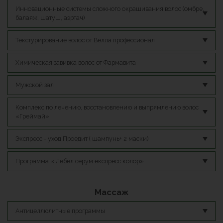
Инновационные системы сложного окрашивания волос (омбре,
балаяж, шатуш, аэртач)
Текстурирование волос от Велла профессионал
Химическая завивка волос от Фармавита
Мужской зал
Комплекс по лечению, восстановлению и выпрямлению волос
«Греймай»
Экспресс - уход Проедит ( шампунь+ 2 маски)
Программа « Лебел серум експресс колор»
Массаж
Антицеллюлитные программы